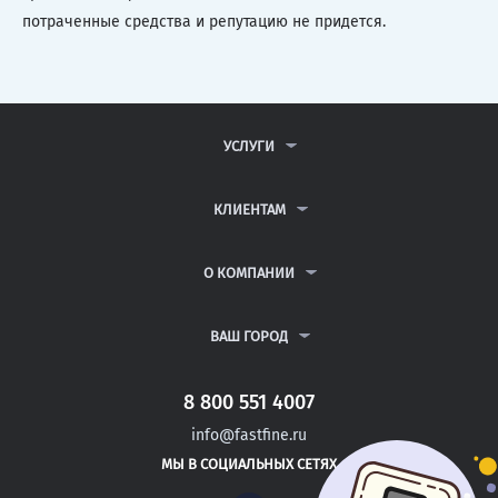
потраченные средства и репутацию не придется.
УСЛУГИ
КОНТРОЛЬНЫЕ РАБОТЫ
ДИПЛОМНЫЕ РАБОТЫ
КЛИЕНТАМ
КУРСОВЫЕ РАБОТЫ
АНТИПЛАГИАТ
РЕФЕРАТЫ
ВОПРОСЫ И ОТВЕТЫ
О КОМПАНИИ
ВСЕ УСЛУГИ
ПУБЛИЧНАЯ ОФЕРТА
О КОМПАНИИ
ПОЛИТИКА КОНФИДЕНЦИАЛЬНОСТИ
КОНТАКТЫ
ВАШ ГОРОД
АВТОРАМ
МОСКВА
САНКТ-ПЕТЕРБУРГ
8 800 551 4007
ПАВЛОВСКИЙ ПОСАД
info@fastfine.ru
СЕРОВ
МЫ В СОЦИАЛЬНЫХ СЕТЯХ
КРАСНОТУРЬИНСК